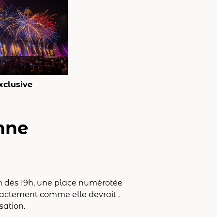
xclusive
nne
ain dès 19h, une place numérotée
exactement comme elle devrait ,
sation.