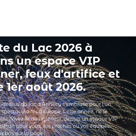
Confier mon événement
ête du Lac 2026 à
ns un espace VIP
îner, feux d'artifice et
e 1er août 2026.
 au-dessus du lac d'Annecy s'embrase pour l'un
us spectaculaires d'Europe. Cette année, ne le
ule. Vivez-le de l'intérieur, depuis un espace VIP
étail, pour vous, vos proches ou vos équipes.
us bas sur la page