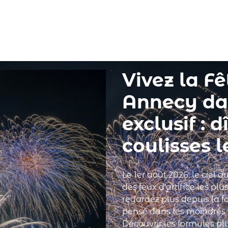
Votre événement
Nos réalisations
L'agence
Contact
Vivez la F
Annecy da
exclusif : d
coulisses l
Le 1er août 2026, le ciel
des feux d'artifice les pl
regardez plus depuis la fo
pensé dans les moindres d
Découvrir les formules pl