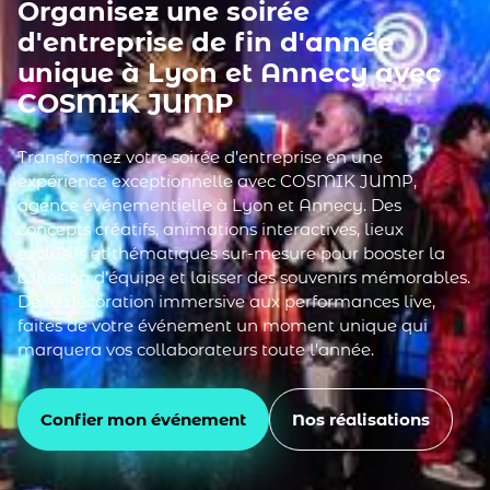
Organisez une soirée
d'entreprise de fin d'année
unique à Lyon et Annecy avec
COSMIK JUMP
Transformez votre soirée d’entreprise en une
expérience exceptionnelle avec COSMIK JUMP,
agence événementielle à Lyon et Annecy. Des
concepts créatifs, animations interactives, lieux
exclusifs et thématiques sur-mesure pour booster la
cohésion d’équipe et laisser des souvenirs mémorables.
De la décoration immersive aux performances live,
faites de votre événement un moment unique qui
marquera vos collaborateurs toute l'année.
Confier mon événement
Nos réalisations