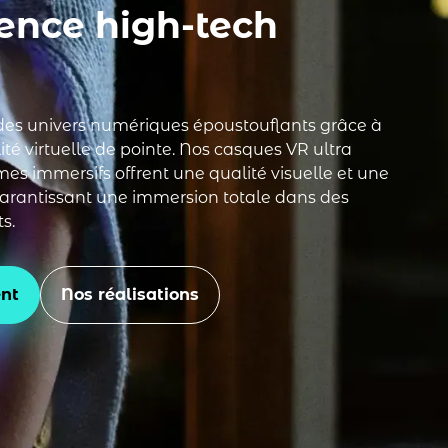
ence high-tech
 des univers numériques époustouflants grâce à
té virtuelle de pointe. Nos casques VR ultra
es immersifs offrent une qualité visuelle et une
 garantissant une immersion totale dans des
s.
nt
Nos réalisations