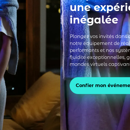
une expéri
inégalée
Plongez vos invités dans
notre équipement de réali
performants et nos systèm
fluidité exceptionnelles,
mondes virtuels captivant
Confier mon événeme